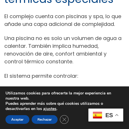
El complejo cuenta con piscinas y spa, lo que
añade una capa adicional de complejidad.
Una piscina no es solo un volumen de agua a
calentar. También implica humedad,
renovación de aire, confort ambiental y
control térmico constante.
El sistema permite controlar:
temperatura del vaso;
Utilizamos cookies para ofrecerte la mejor experiencia en
nuestra web.
humedad ambiente;
Puedes aprender más sobre qué cookies utilizamos o
desactivarlas en los
ajustes
.
renovación de aire;
ES
Cerrar el banner de cookies RGPD
Aceptar
Rechazar
necesidades térmicas del spa;