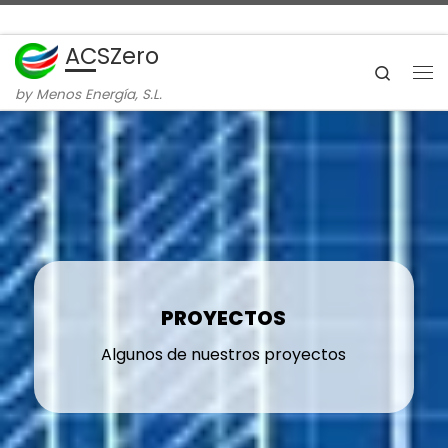
Skip to content
ACSZero
Search
Me
by Menos Energía, S.L.
PROYECTOS
Algunos de nuestros proyectos