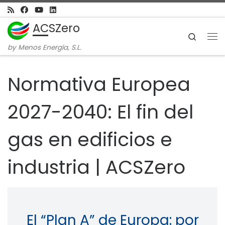
Skip to content
ACSZero
Search
Me
by Menos Energía, S.L.
Normativa Europea
2027-2040: El fin del
gas en edificios e
industria | ACSZero
El “Plan A” de Europa: por