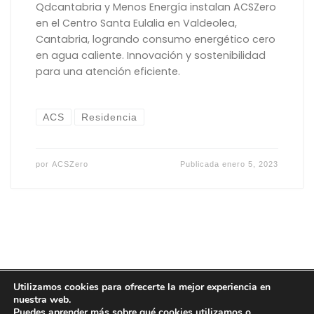
Qdcantabria y Menos Energía instalan ACSZero
en el Centro Santa Eulalia en Valdeolea,
Cantabria, logrando consumo energético cero
en agua caliente. Innovación y sostenibilidad
para una atención eficiente.
ACS
Residencia
por
ACSZero
Publicada
enero 5, 2023
Utilizamos cookies para ofrecerte la mejor experiencia en
© 2026
ACSZero
–
una marca de Menos Energía, S.L.
nuestra web.
Puedes aprender más sobre qué cookies utilizamos o
Designed by
Menos Energía, S.L.