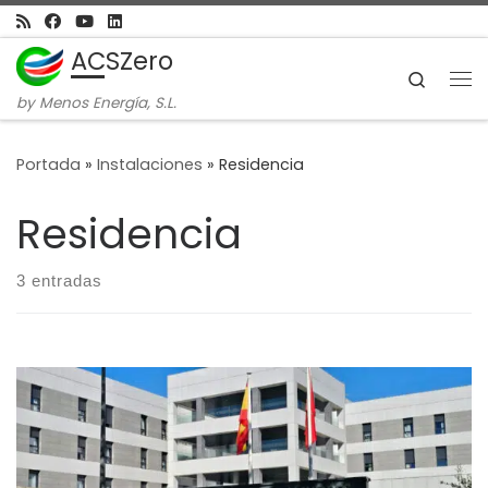
Skip to content
ACSZero
Search
Me
by Menos Energía, S.L.
Portada
»
Instalaciones
»
Residencia
Residencia
3 entradas