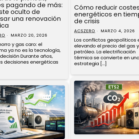
es pagando de más:
Cómo reducir coste
ste oculto de
energéticos en tiem
asar una renovación
de crisis
ica
ACSZERO
MARZO 4, 2026
RO
MARZO 20, 2026
Los conflictos geopolíticos
orro y gas caro: el
elevando el precio del gas y
ma ya no es la tecnología,
petróleo. La electrificación
indecisión Durante años,
térmica se convierte en un
 decisiones energéticas
estrategia […]