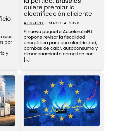
la partida: Bruselas
quiere premiar la
electrificación eficiente
icio
ACSZERO
MAYO 14, 2026
El nuevo paquete AccelerateEU
rmicas
propone revisar la fiscalidad
as por
energética para que electricidad,
bombas de calor, autoconsumo y
ío y
almacenamiento compitan con
[…]