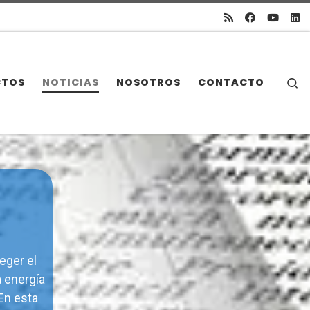
S
CTOS
NOTICIAS
NOSOTROS
CONTACTO
eger el
a energía
En esta