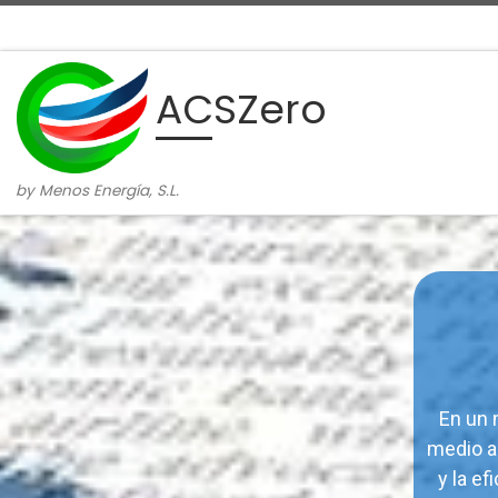
Skip to content
ACSZero
by Menos Energía, S.L.
En un 
medio am
y la ef