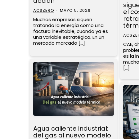
decidir
sigu
ACSZERO
MAYO 5, 2026
el co
retr
Muchas empresas siguen
térm
tratando la energía como una
factura inevitable, cuando ya es
ACSZE
una variable estratégica. En un
mercado marcado […]
CAE, ah
proble
es la 
muchas
[…]
Agua caliente industrial:
del gas al nuevo modelo