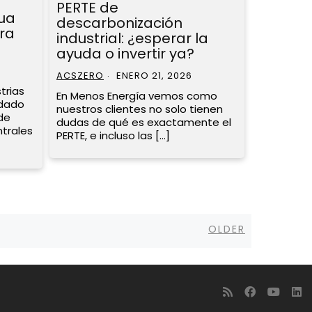
PERTE de
gua
descarbonización
ara
industrial: ¿esperar la
ayuda o invertir ya?
ACSZERO
ENERO 21, 2026
trias
En Menos Energía vemos como
edado
nuestros clientes no solo tienen
de
dudas de qué es exactamente el
trales
PERTE, e incluso las […]
Older
OLDER