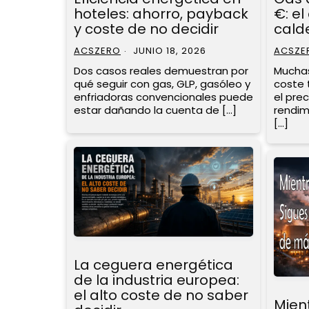
hoteles: ahorro, payback
€: el
y coste de no decidir
calde
ACSZERO
JUNIO 18, 2026
ACSZE
Dos casos reales demuestran por
Muchas
qué seguir con gas, GLP, gasóleo y
coste
enfriadoras convencionales puede
el prec
estar dañando la cuenta de […]
rendim
[…]
La ceguera energética
de la industria europea:
el alto coste de no saber
Mient