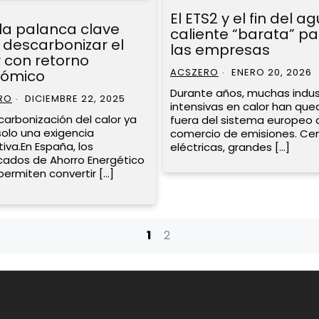
El ETS2 y el fin del a
 la palanca clave
caliente “barata” p
 descarbonizar el
las empresas
r con retorno
ACSZERO
ENERO 20, 2026
ómico
Durante años, muchas indus
RO
DICIEMBRE 22, 2025
intensivas en calor han qu
carbonización del calor ya
fuera del sistema europeo 
solo una exigencia
comercio de emisiones. Cen
iva.En España, los
eléctricas, grandes […]
icados de Ahorro Energético
permiten convertir […]
1
2