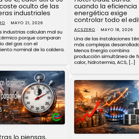
 coste oculto de las
cuando la eficiencia
ras industriales
energética exige
controlar todo el edif
RO
MAYO 21, 2026
ACSZERO
MAYO 18, 2026
 industrias calculan mal su
 térmico porque comparan
Una de las instalaciones té
io del gas con el
más complejas desarrollad
iento nominal de la caldera.
Menos Energía combina
producción simultánea de fr
calor, hidrotermia, ACS, […]
ras lo piensas,