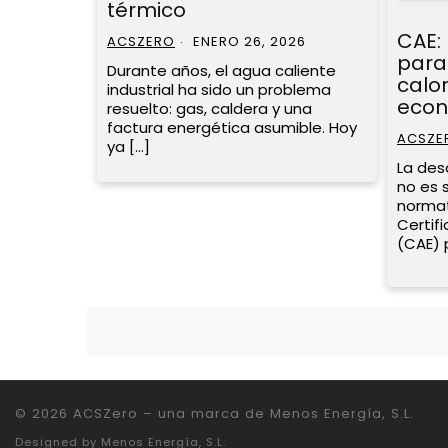
térmico
CAE:
ACSZERO
ENERO 26, 2026
para
Durante años, el agua caliente
calo
industrial ha sido un problema
econ
resuelto: gas, caldera y una
factura energética asumible. Hoy
ACSZE
ya […]
La des
no es 
normat
Certif
(CAE) 
Posts
navigation
© 2026
ACSZero
–
una marca de Menos Energía, S.L.
Designed by
Menos Energía, S.L.