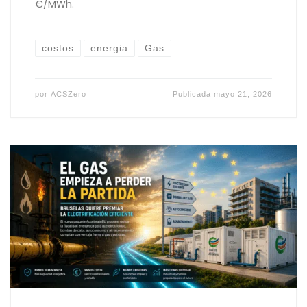
€/MWh.
costos
energia
Gas
por
ACSZero
Publicada
mayo 21, 2026