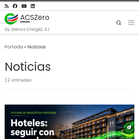
Skip to content
ACSZero
Search
Me
by Menos Energía, S.L.
Portada
»
Noticias
Noticias
12 entradas