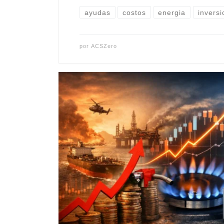
ayudas
costos
energia
inversi
por
ACSZero