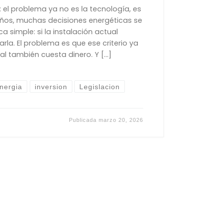
: el problema ya no es la tecnología, es
años, muchas decisiones energéticas se
 simple: si la instalación actual
rla. El problema es que ese criterio ya
gual también cuesta dinero. Y […]
nergia
inversion
Legislacion
Publicada
marzo 20, 2026