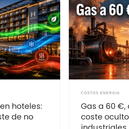
COSTOS ENERGIA
 en hoteles:
Gas a 60 €, c
ste de no
coste oculto
industriales