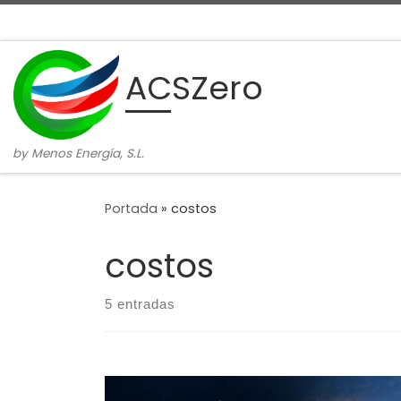
Skip to content
ACSZero
by Menos Energía, S.L.
Portada
»
costos
costos
5 entradas