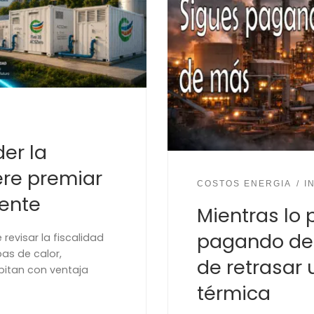
er la
ere premiar
COSTOS ENERGIA
I
iente
Mientras lo 
pagando de 
evisar la fiscalidad
as de calor,
de retrasar
tan con ventaja
térmica