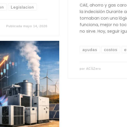
CAE, ahorro y gas caro
on
Legislacion
la indecisión Durante 
tomaban con una lógica
funciona, mejor no toca
Publicada
mayo 14, 2026
no sirve. Hoy, seguir i
ayudas
costos
e
por
ACSZero