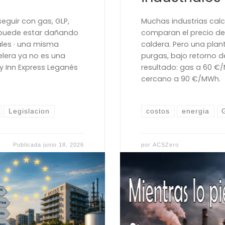
eguir con gas, GLP,
Muchas industrias cal
 puede estar dañando
comparan el precio del
ales · una misma
caldera. Pero una plant
elera ya no es una
purgas, bajo retorno d
y Inn Express Leganés
resultado: gas a 60 €/
cercano a 90 €/MWh.
Legislacion
costos
energia
Publicada
junio 18, 2026
por
ACSZero