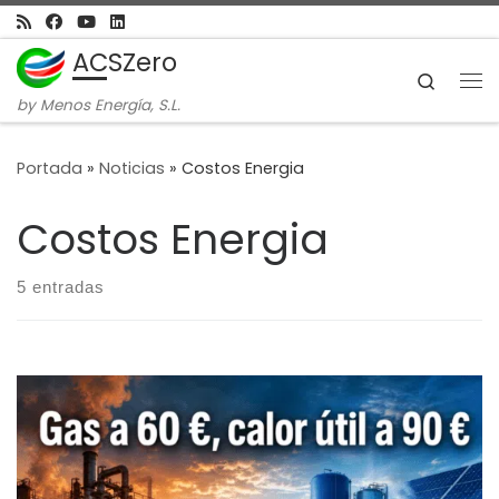
Skip to content
ACSZero
Search
Me
by Menos Energía, S.L.
Portada
»
Noticias
»
Costos Energia
Costos Energia
5 entradas